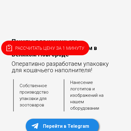
Пакеты для кошачьего
наполнителя на заказ оптом в
РАССЧИТАТЬ ЦЕНУ ЗА 1 МИНУТУ
Великом Новгороде
Оперативно разработаем упаковку
для кошачьего наполнителя!
Нанесение
Собственное
логотипов и
производство
изображений на
упаковки для
нашем
зоотоваров
оборудовании
Перейти в Telegram