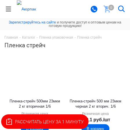
0
Зарегистрируйтесь на сайте
и получите доступ к оптовым ценам на
готовую продукцию!
Главная
-
Каталог
-
Пленка упаковочная
-
Пленка стрейч
Пленка стрейч
Пленка-стрейч 500мм 23мкм
Пленка-стрейч 500 мм 23мкм
2 кг вторичная 1/6
черная 2 кг вторич. 1/6
Розничная цена
Розничная цена
337.5
руб.
/шт
450.1
руб.
/шт
РАССЧИТАТЬ ЦЕНУ ЗА 1 МИНУТУ
В корзину
В корзину