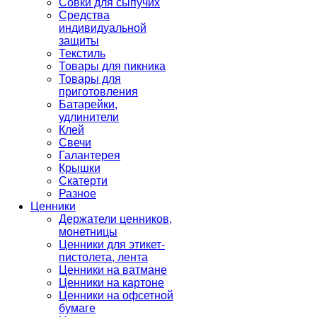
Совки для сыпучих
Средства
индивидуальной
защиты
Текстиль
Товары для пикника
Товары для
приготовления
Батарейки,
удлинители
Клей
Свечи
Галантерея
Крышки
Скатерти
Разное
Ценники
Держатели ценников,
монетницы
Ценники для этикет-
пистолета, лента
Ценники на ватмане
Ценники на картоне
Ценники на офсетной
бумаге