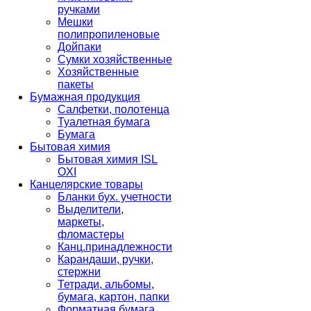
ручками
Мешки
полипропиленовые
Дойпаки
Сумки хозяйственные
Хозяйственные
пакеты
Бумажная продукция
Салфетки, полотенца
Туалетная бумага
Бумага
Бытовая химия
Бытовая химия ISL
OXI
Канцелярские товары
Бланки бух. учетности
Выделители,
маркеты,
фломастеры
Канц.принадлежности
Карандаши, ручки,
стержни
Тетради, альбомы,
бумага, картон, папки
Форматная бумага