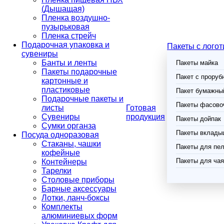
(Дышащая)
Пленка воздушно-
пузырьковая
Пленка стрейч
Подарочная упаковка и
Пакеты с лого
сувениры
Банты и ленты
Пакеты майка
Пакеты подарочные
Пакет с проруб
картонные и
пластиковые
Пакет бумажный
Подарочные пакеты и
Пакеты фасово
листы
Готовая
Сувениры
продукция
Пакеты дойпак
Сумки органза
Пакеты вклады
Посуда одноразовая
Стаканы, чашки
Пакеты для пел
кофейные
Пакеты для чая
Контейнеры
Тарелки
Столовые приборы
Барные аксессуары
Лотки, ланч-боксы
Комплекты
алюминиевых форм