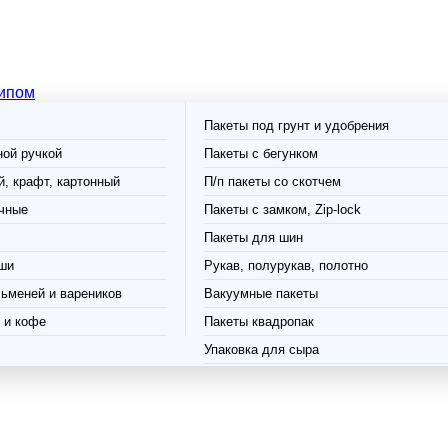
типом
Пакеты под грунт и удобрения
ной ручкой
Пакеты с бегунком
, крафт, картонный
П/п пакеты со скотчем
чные
Пакеты с замком, Zip-lock
Пакеты для шин
ши
Рукав, полурукав, полотно
ьменей и вареников
Вакуумные пакеты
 и кофе
Пакеты квадропак
Упаковка для сыра