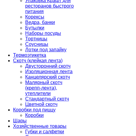
Упаковка Крафт для
ресторанов быстрого
питания
Корексы
Ведра, банки
Бутылки
Наборы посуды
Тортницы
Соусницы
Лотки под запайку
Термоэтикетка
Скотч (клейкая лента)
Двусторонний скотч
Изоляционная лента
Канцелярский скотч
Малярный скотч
(крепп-лента),
утеплители
Стандартный скотч
Цветной скотч
Коробки под пиццу
Коробки
Шары
Хозяйственные товары
Губки и салфетки